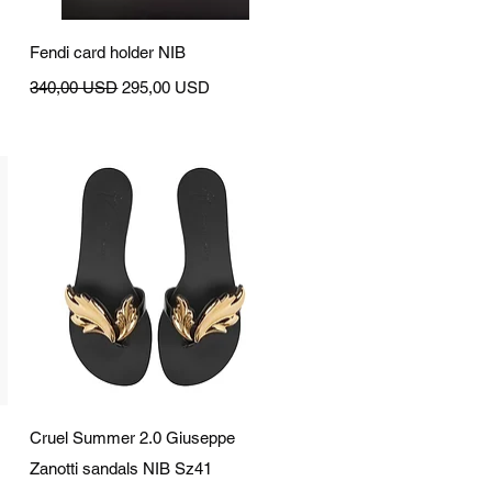
Vista rapida
Fendi card holder NIB
Prezzo regolare
Prezzo scontato
340,00 USD
295,00 USD
Vista rapida
Cruel Summer 2.0 Giuseppe
Zanotti sandals NIB Sz41