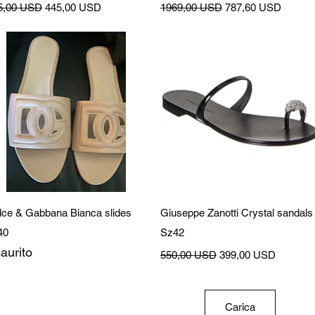
zzo regolare
Prezzo scontato
Prezzo regolare
Prezzo scontato
5,00 USD
445,00 USD
1969,00 USD
787,60 USD
Vista rapida
Vista rapida
lce & Gabbana Bianca slides
Giuseppe Zanotti Crystal sandals
40
Sz42
aurito
Prezzo regolare
Prezzo scontato
550,00 USD
399,00 USD
Carica