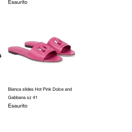
Esaurito
Vista rapida
Bianca slides Hot Pink Dolce and
Gabbana sz 41
Esaurito