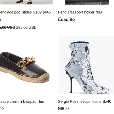
Vista rapida
Vista rapida
lenciaga pool slides Sz39 $445
Fendi Passport holder NIB
Esaurito
B
zzo regolare
Prezzo scontato
5,00 USD
295,00 USD
Vista rapida
Vista rapida
sace chain link espadrilles
Sergio Rossi sequin boots Sz40
40
NIB 2k