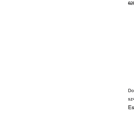
Pre
62
Do
sz
Es